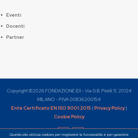
Eventi
Docenti
Partner
Copyright ©
2026 FONDAZIONE IDI - Via G.B. Pirelli 11, 20124
MILANO - P.IVA 00836200154
Ente Certificato EN ISO 9001:2015
|
Privacy Policy
|
Cookie Policy
Questo sito utilizza cookies per migliorare la funzionalità e per garantire