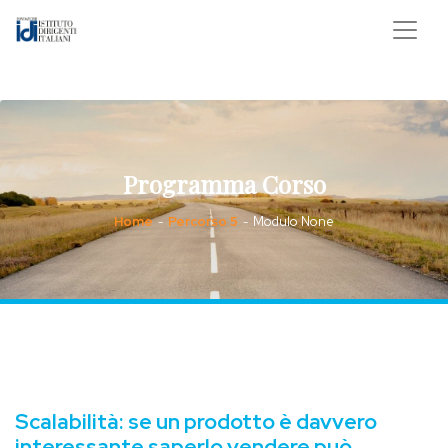
Programma Corso
Home
Percorso 5
Modulo None
-
-
Scalabilità: se un prodotto è davvero
interessante saperlo vendere può