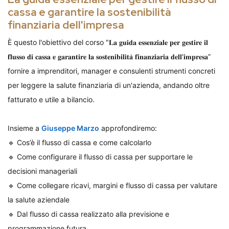
cassa e garantire la sostenibilità
finanziaria dell'impresa
È questo l'obiettivo del corso "𝐋𝐚 𝐠𝐮𝐢𝐝𝐚 𝐞𝐬𝐬𝐞𝐧𝐳𝐢𝐚𝐥𝐞 𝐩𝐞𝐫 𝐠𝐞𝐬𝐭𝐢𝐫𝐞 𝐢𝐥
𝐟𝐥𝐮𝐬𝐬𝐨 𝐝𝐢 𝐜𝐚𝐬𝐬𝐚 𝐞 𝐠𝐚𝐫𝐚𝐧𝐭𝐢𝐫𝐞 𝐥𝐚 𝐬𝐨𝐬𝐭𝐞𝐧𝐢𝐛𝐢𝐥𝐢𝐭𝐚̀ 𝐟𝐢𝐧𝐚𝐧𝐳𝐢𝐚𝐫𝐢𝐚 𝐝𝐞𝐥𝐥'𝐢𝐦𝐩𝐫𝐞𝐬𝐚”
fornire a imprenditori, manager e consulenti strumenti concreti
per leggere la salute finanziaria di un'azienda, andando oltre
fatturato e utile a bilancio.
Insieme a
Giuseppe Marzo
approfondiremo:
🔹 Cos’è il flusso di cassa e come calcolarlo
🔹 Come configurare il flusso di cassa per supportare le
decisioni manageriali
🔹 Come collegare ricavi, margini e flusso di cassa per valutare
la salute aziendale
🔹 Dal flusso di cassa realizzato alla previsione e
programmazione futura