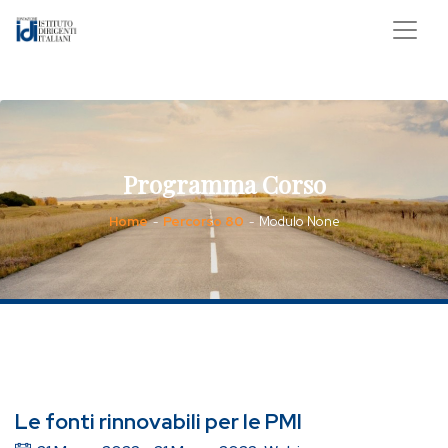
Programma Corso
Home
Percorso 80
Modulo None
-
-
Le fonti rinnovabili per le PMI