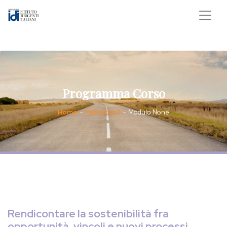
Programma Corso
Home
Percorso 3
Modulo None
-
-
Rendicontare la sostenibilità fra
opportunità, vincoli e nuovi processi